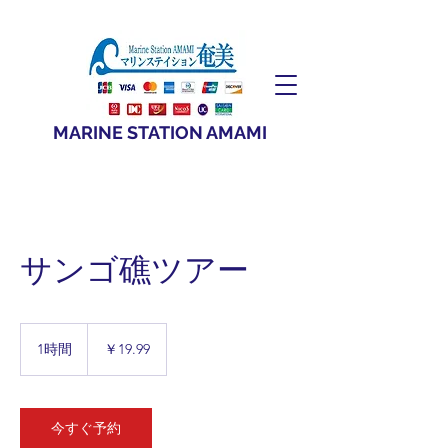
​MARIN​E STATION AMAMI
サンゴ礁ツアー
19.99
円
1時間
1
￥19.99
時
今すぐ予約